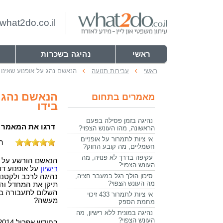
hat2do.co.il
ראשי
נהיגה בשכרות
ראשי
עבירות תנועה
הנאשם נהג על אופנוע שאינו 
הנאשם נהג ע
מאמרים בתחום
בידו
נהיגה בזמן פסילה בפעם
דרגו את המאמר
הראשונה, מהו העונש הצפוי?
אי ציות לתמרור על אופניים
התקבלו
חשמליים, מה קובע החוק?
עקיפה בדרך לא פנויה, מה
הנאשם הורשע על פ
העונש הצפוי?
רישיון
סיכון הולך רגל במעבר חציה,
מה העונש הצפוי?
תיקן את המחדל והו
השלום לתעבורה בי
אי ציות לתמרור 433 זיכוי
מעשה?
מחמת הספק
נהיגה במונית ללא רישיון, מה
העונש הצפוי?