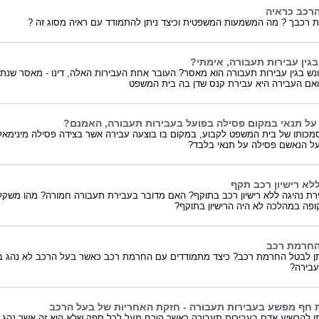
הרכב כראיה
ת רכבך ? מה המשמעות המשפטית וכיצד ניתן להתמודד עם ראיה מסוג זה ?
גין עבירות תעבורה, אימתי?
נש בגין עבירות תעבורה הוא מאסר? העובר אחת העבירות האלה, דינו - מאסר שנתי
ואם העבירה היא עבירת קנס שדן בה בית המשפט
על תנאי במקום פסילה בפועל בעבירות תעבורה, האמנם?
כותו של בית המשפט לקבוע, במקום בו בוצעה עבירה אשר בצידה פסילה מינימאל
 על הנאשם פסילה על תנאי בלבד?
ללא רישיון רכב תקף
רת נהיגה ללא רישיון רכב בתוקף? האם מדובר בעבירת תעבורה חמורה? מהו משקל
פה במהלכה לא היה הרישיון בתוקף?
החרמת רכב
ן לבטל החרמת רכב? כיצד מתמודדים עם החרמת רכב כאשר בעל הרכב לא נהג 
עבירה?
חף מפשע בעבירות תעבורה - חזקת האחריות של בעל הרכב
ן להרשיע אדם בעבירות תעבורה כאשר הוכח מעל לכל ספק שלא הוא זה אשר נהג