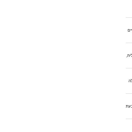
ים
ית,
ה
בעת