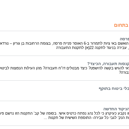
בתחום
פרסה
הנאשם הואשם באי ציות לתמרור ב-6 האוסר פניית פרסה, בצומת הרחובות בן גוריון – נורדאו
ה בניגוד לתקנה 22(א) לתקנות התעבורה
קנסות תעבורה, הכיצד?
י להגיש בקשה להישפט? כיצד מבטלים דו"ח תעבורה? מהן העילות הנפוצות לביטול
בורה?
בלי ביטוח בתוקף
ניקוד החדשה
ו נקבע כעיקרון כי לכל נהג נפתח כרטיס אישי. בסופה של קב’ התקנות הזו נרשם פיר
ת הנק’ לגבי כל עבירה- התוספת השישית של תקנות ...