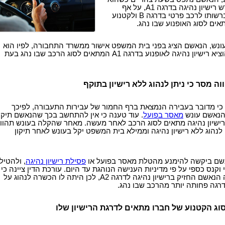
נוהג באופנוע, הדורש רישיון נהיגה בדרגה A1, על אף
שרישיון הנהיגה שברשותו לרכב פרטי בדרגה B ולקטנוע
ונש, הנאשם הציג בפני בית המשפט אישור ממשרד התחבורה, לפיו הוא
תיקן את המחדל והוציא רישיון נהיגה לאופנוע בדרגה A1 המתאים לסוג הרכב שבו נהג בעת
ה מסר כי ניתן לנהוג ללא רישיון בתוקף
י מדובר בעבירה הנמצאת ברף החמור של עבירות התעבורה, לפיכך
הנאשם עונש
מאסר בפועל
. עוד טענה כי אין להתחשב בכך שהנאשם תיקן
רישיון נהיגה מתאים לסוג הרכב לאחר מעשה. מאחר שהקלה בעונש תהוו
 לנהוג ללא רישיון נהיגה וממילא בית המשפט יקל בעונש לאחר תיקון
אשם ביקשה להימנע מהטלת מאסר בפועל או
פסילת רישיון נהיגה
, ולהטיל
וקנס כספי על פי מדיניות הענישה הנוהגת עד היום. עורכת הדין ציינה כי
בעת ביצוע העבירה הנאשם החזיק ברישיון נהיגה לדרגה A2, לכן היתה לו הכשרה לנהוג על
בדרגה פחותה יותר מהרכב שבו נהג.
ג הקטנוע של חברו מתאים לדרגת הרישיון שלו