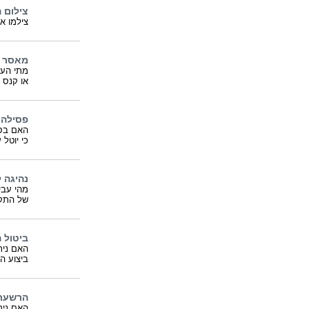
צילום 
צילמו א
מאסר ב
מתי העו
או קנס 
פסילה 
האם בסמ
כי יוטל
נהיגה 
מהי עבי
של התקו
ביטול 
האם נית
ביצוע ה
הרשעת 
האם נית