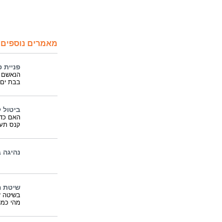
מאמרים נוספים 
פניית 
בבת ים, עביר
ביטול 
האם כדא
קנס תע
נהיגה 
שיטת ה
בשיטה ז
מהי כמו