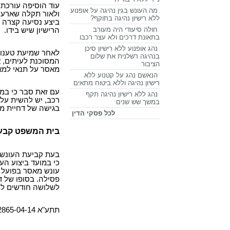
עוד הוסיפה עורכת 
מה העונש בגין נהיגה על אופנוע
ולאור תקלה שארעה
ללא רישיון נהיגה בתוקף?
ביצע נסיעה קצרה ו
חולה סיעודי היה מעורב
הרישיון שיש בידו.
בתאונת דרכים ולא עצר רכבו
נהג אופנוע ללא רישיון סיכן
לאחר שמיעת טענות 
בנהיגה רשלנית את שלום
המסוכנת לעיתים, א
הציבור
מאסר על תנאי למא
הנאשם נהג על קטנוע ללא
רישיון נהיגה וללא ביטוח מתאים
עם זאת סבר כי במק
נהג ללא רישיון נהיגה תקף
רכב, יש להשית על
במשך שש שנים
בגישה של דחיית מו
לכל פסקי הדין
בית המשפט קבע 
בעת קביעת העונש,
עונש מאסר בפועל ג
לשלושה חודשים למ
תתע"א 2865-04-14