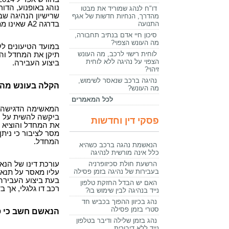
דו"ח לנהג שמוריד את מבטו
מהדרך, הנחיות חדשות של אגף
התנועה
בדרגה A2 שאינו מתאים לסוג האופנוע שבו נהג.
סיכון חיי אדם בנתיב תחבורה,
מה העונש הצפוי?
במועד הטיעונים לע
לוחית רישוי לרכב, מה העונש
הצפוי על נהיגה ללא לוחית
ביצוע העבירה.
זיהוי?
נהיגה ברכב שנאסר לשימוש,
הקלה בעונש מהוו
מה העונש?
לכל המאמרים
המאשימה הדגישה כ
ביקשה להשית על 
פסקי דין וחדשות
את המחדל והוציא 
מסר לציבור כי ניתן
המחדל.
הנאשמת נהגה ברכב כשהיא
כלל אינה מורשית לנהיגה
הרשעת חולת סכיזופרניה
עורכת דינו של הנ
בעבירות של נהיגה בזמן פסילה
עליו מאסר על תנאי 
האם יש הבדל החזקת טלפון
רכב דו גלגלי, אך 
נייד בנהיגה לבין שימוש בו?
נהג בכיוון ההפוך בכביש חד
סטרי בזמן פסילה
הנאשם חשב כי סו
נהג בזמן שלילה ודיבר בטלפון
נייד ללא דיבורית