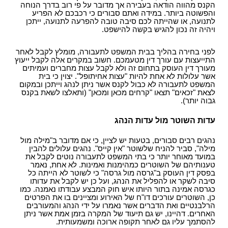
הקנס מהווה הודאה בעבירה אך מדובר על פי רוב בדרך הנוחה
והפשוטה ביותר. במידה ואתם סבורים כי רכבכם לא הפריע
לתנועה, או שהייתה לכם סיבה טובה להפרעה לתנועה, ייתכן
ויהיה זה נכון להגיש בקשה להישפט.
לפני בחירה בהליך בבית המשפט לתעבורה, מומלץ לקבל לאחר
התייעצות עם עורך דין מטעמכם. חשוב במקרים אלה לקבל ייעוץ
מעורך דין העוסק בתחום זה ולא לקבל עצות מחברים ועמיתים
אשר עלולות לא אחת להיות "עצות אחיתופל". יצוין כי בית
המשפט לתעבורה לא כבול לקנס אשר ניתן לנהג וייתכן ובמקום
לצאת "זכאים" תצאו "קרחים מכאן ומכאן" (ותאלצו לשאת בקנס
גבוה יותר).
עדות השוטר מול עדות הנהג
נהגים רבים סבורים, בטעות יש לציין, כי אם מדובר ב"מילה מול
מילה", סביר להניח שלשוטר "אין קייס". נהגים עלולים להבין
במועד מאוחר יותר כי בתי המשפט לתעבורה נוטים לקבל את
טענותיהם של השוטרים כמהימנות ואמינות. לא אחת, נאמר
בפסק דין העוסק ב"גרסה מול גרסה" כי לשוטר לא הייתה כל
סיבה לשקר או להפליל את הנהג, ועל כן יש לקבל את עדותו
כגרסה אמינה בתור היותו איש חוק המבצע עבודתו נאמנה. כמו
כן, השוטרים עורכים דו"ח של האירוע ומציינים בו את הפרטים
הרלבנטיים ואת הדברים אשר נאמרו על ידי הנהג והמעורבים
האחרים. דהיינו, יש גם תיעוד של המקרה בזמן אמת אשר ניתן
להסתמך עליו גם לאחר תקופה ארוכה ומשמעותית.