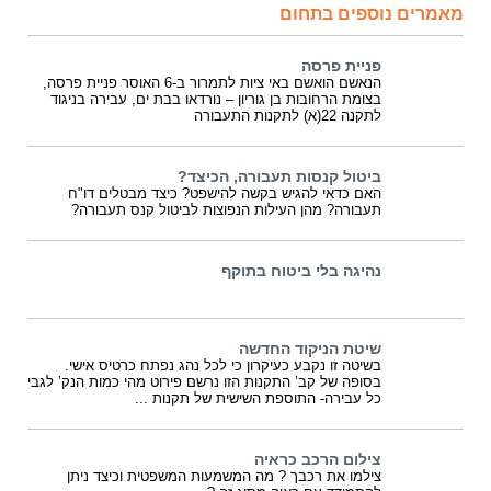
מאמרים נוספים בתחום
פניית פרסה
הנאשם הואשם באי ציות לתמרור ב-6 האוסר פניית פרסה,
בצומת הרחובות בן גוריון – נורדאו בבת ים, עבירה בניגוד
לתקנה 22(א) לתקנות התעבורה
ביטול קנסות תעבורה, הכיצד?
האם כדאי להגיש בקשה להישפט? כיצד מבטלים דו"ח
תעבורה? מהן העילות הנפוצות לביטול קנס תעבורה?
נהיגה בלי ביטוח בתוקף
שיטת הניקוד החדשה
בשיטה זו נקבע כעיקרון כי לכל נהג נפתח כרטיס אישי.
בסופה של קב’ התקנות הזו נרשם פירוט מהי כמות הנק’ לגבי
כל עבירה- התוספת השישית של תקנות ...
צילום הרכב כראיה
צילמו את רכבך ? מה המשמעות המשפטית וכיצד ניתן