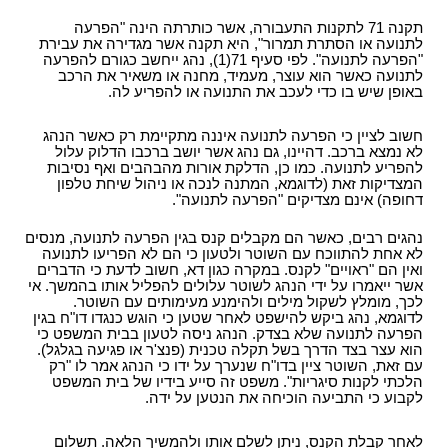
תקנה 71 לתקנות התעבורה, אשר כותרתה הינה "הפרעה
לתנועה או הסתרת תמרור", היא תקנה אשר מגדירה את עבירת
"הפרעה לתנועה". לפי סעיף 71(1), נהג ייחשב כגורם להפרעה
לתנועה כאשר הוא עוצר, מעמיד, מחנה או משאיר את הרכב
באופן שיש בו כדי לעכב את התנועה או להפריע לה.
חשוב לציין כי הפרעה לתנועה איננה מתקיימת רק כאשר הנהג
לא נמצא ברכב. דהיינו, גם נהג אשר יושב ברכבו הדלוק עלול
להפריע לתנועה. כמו כן, הדלקת אורות מהבהבים ואף נסיבות
המצדיקות זאת (לדוגמא, המתנה לנכה או ניהול שיחת טלפון
דחופה) אינם מצדיקים "הפרעה לתנועה".
נהגים רבים, כאשר הם מקבלים קנס בגין הפרעה לתנועה, מנסים
לא אחת להתווכח עם השוטר ולטעון כי הם לא הפריעו לתנועה
ואין הם "ראויים" לקנס. במקרה כגון דא, חשוב לדעת כי הדברים
אשר ייאמרו על ידי הנהג לשוטר עלולים להפליל אותו בהמשך. אי
לכך, מומלץ לשקול מילים ולהימנע מעימותים עם השוטר.
לדוגמא, נהג ביקש להישפט לאחר שטען כי הוגש כנגדו דו"ח בגין
הפרעה לתנועה שלא בצדק. הנהג ניסה לטעון בבית המשפט כי
הוא עצר בצד הדרך בשל תקלה טכנית (פנצ'ר או פגיעה בגלגל).
עם זאת, השוטר ציין בדו"ח שנערך על ידו כי הנהג אמר לו "רק
הלכתי לקנות סיגריות". משפט זה סייע בידיו של בית המשפט
לקבוע כי התביעה הוכיחה את הנטען על ידה.
לאחר קבלת הקנס, ניתן לשלם אותו ולהמשיך הלאה. תשלום