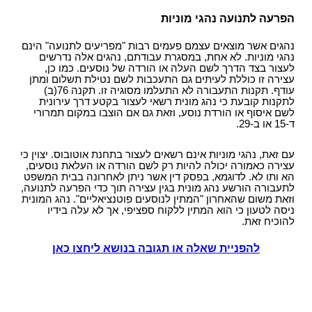
הפרעה לתנועה נהגי מוניות
נהגים אשר מוצאים עצמם פעמים רבות "מפריעים לתנועה" הינם
נהגי מוניות. לא אחת, במסגרת עבודתם, נהגים אלה נדרשים
לעצור בצד הדרך לשם העלה או הורדה של נוסעים. כמו כן,
עצירה זו כוללת לעיתים גם התעכבות לשם נטילת תשלום ומתן
עודף. תקנות התעבורה לא התעלמו מסוגיה זו. תקנה 76(ב)
לתקנות קובעת כי נהג מונית רשאי לעצור בקטע דרך עירונית
לשם איסוף או הורדת נוסע, וזאת גם אם הוצבו במקום תמרורי
ד-15 או ב-29.
עם זאת, נהגי מוניות אינם רשאים לעצור בתחנת אוטובוס. יצוין כי
עצירה כאמורה יכולה להיות רק לשם הורדה או העלאת נוסעים,
הא ותו לא. לדוגמא, בפסק דין אשר ניתן לאחרונה בבית המשפט
לתעבורה הורשע נהג מונית בגין עצירה תוך כדי הפרעה לתנועה,
וזאת משום שהאחרון "המתין לנוסעים פוטנציאליים". נהג המונית
ניסה לטעון כי הוא המתין ללקוח ספציפי, אך לא עלה בידיו
להוכיח זאת.
להפניית שאלה או תגובה בנושא ליחצו כאן