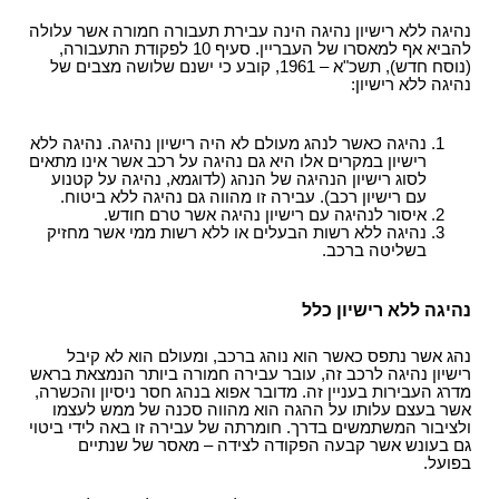
נהיגה ללא רישיון נהיגה הינה עבירת תעבורה חמורה אשר עלולה
להביא אף למאסרו של העבריין. סעיף 10 לפקודת התעבורה,
(נוסח חדש), תשכ"א – 1961, קובע כי ישנם שלושה מצבים של
נהיגה ללא רישיון:
נהיגה כאשר לנהג מעולם לא היה רישיון נהיגה. נהיגה ללא
רישיון במקרים אלו היא גם נהיגה על רכב אשר אינו מתאים
לסוג רישיון הנהיגה של הנהג (לדוגמא, נהיגה על קטנוע
עם רישיון רכב). עבירה זו מהווה גם נהיגה ללא ביטוח.
איסור לנהיגה עם רישיון נהיגה אשר טרם חודש.
נהיגה ללא רשות הבעלים או ללא רשות ממי אשר מחזיק
בשליטה ברכב.
נהיגה ללא רישיון כלל
נהג אשר נתפס כאשר הוא נוהג ברכב, ומעולם הוא לא קיבל
רישיון נהיגה לרכב זה, עובר עבירה חמורה ביותר הנמצאת בראש
מדרג העבירות בעניין זה. מדובר אפוא בנהג חסר ניסיון והכשרה,
אשר בעצם עלותו על ההגה הוא מהווה סכנה של ממש לעצמו
ולציבור המשתמשים בדרך. חומרתה של עבירה זו באה לידי ביטוי
גם בעונש אשר קבעה הפקודה לצידה – מאסר של שנתיים
בפועל.