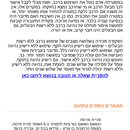
במסגרתה אדם נוטל את השימוש ברכב, וזאת מבלי לקבל אישור
לכך מבעל הרכב או מי שהרכב נמצא בחזקתו. במקרים אלו, אין
זה משנה אם הרכב נלקח במטרה להחזיר אותו מאוחר יותר, או
במטרה לגנוב את המכונית. כמו כן, אין חשיבות האם מדובר היה
בנסיעה קצרה בלבד, או נסיעה ארוכה. פקודת התעבורה קובעת
למעשה איסור מוחלט על נהיגה ברכב ללא רשות הבעלים, גם
אם הבעלים הינו חבר קרוב, אח או הורה.
הפקודה מכירה בשלושה מצבים של שימוש ברכב ללא רשות
הבעלים – שימוש עם רישיון נהיגה תקף, שימוש ללא רישיון נהיגה
תקף, ושימוש ללא רישיון נהיגה כלל. מדובר בעבירות אשר
הענישה אליהם עולה ככל שמדובר במעשה חמור יותר. כך,
העונש בגין נהיגה ברכב ללא אישור, עם רישיון נהיגה בתוקף,
עומד על פסילה של שלוש שנים. לעומת זאת, נהיגה ללא רישיון
וללא רשות יכולה לגרור אף מאסר של שלוש שנים ויותר.
להפניית שאלה או תגובה בנושא ליחצו כאן
מאמרים נוספים בתחום
פניית פרסה
הנאשם הואשם באי ציות לתמרור ב-6 האוסר פניית פרסה,
בצומת הרחובות בן גוריון – נורדאו בבת ים, עבירה בניגוד