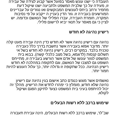
העובדה כי ישנו עונש מאסר בפועל אשר קבוע לצידה של עבירה
זו, מעידה על כך שלבית המשפט ולתביעה ישנו שיקול דעת
מחמיר ורחב ביחס לעונשים המבוקשים ואו נגזרים על עבריינים
המורשעים בעבירה זו. גזר הדין בעניין ה ייקבע על פי נסיבות
המקרה, חומרת העבירה, עברו הפלילי של הנאשם וכדומה. יש
לציין כי גם מאסר על תנאי יביא לרישום פלילי.
רישיון נהיגה לא חודש
נהיגה עם רישיון נהיגה אשר לא חודש כדין הינה עבירה מעט קלה
יותר. מדובר אפוא בעבירה אשר נחשבת בדרך כלל כעבירה
טכנית בלבד. במקרים רבים, רישיון נהיגה לא חודש בשל אי
תשלום קנסות (לדוגמא, בשל מצב כלכלי קשה). בבוא בית
המשפט לגזור עונשו של אדם אשר הורשע בעבירה זו, מתייחס
השופט גם למצבו של הנאשם, וגם לתקופה במהלכה לא חודש
רישיון הנהיגה. ככל שתקופה זו גדולה יותר, כך עלול העונש להיות
חמור יותר.
נאשמים אשר מוגש כנגדם כתב אישום בגין נהיגה עם רישיון
נהיגה שלא חודש, מומלץ כי ימהרו לחדש את הרישיון. מהלך זה
יכול להיתפס בעיני בית המשפט כצעד לתיקון הפגם ושיקול
לקולא.
שימוש ברכב ללא רשות הבעלים
שב"לר, שימוש ברכב ללא רשות הבעלים, הינה עבירת תעבורה