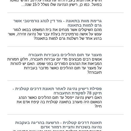
הרשיע את הנהג בעבירת הריגה ונגזרו עליו 18 חודשי מאסר
בפועל. כמו כן, רישיון הנהיגה שלו נשלל ל-15 שנה...
גרימת מוות בתאונה - גזר דין לנהג נורמיטבי אשר
גרם למוות בתאונה
מהם השיקולים אשר מנחים את בית המשפט בבואו לגזור
עונש על אישה נורמיטיבית בעלת עבר של נהיגה זהירה, אשר
ברגע אחד של רשלנות גרם למוות בתאונה?
מעצר עד תום ההליכים בעבירות תעבורה
אנשים רבים מבצעים מדי יום עבירות תעבורה, חלקן חמורות
המביאות את הנהגים הסוררים בפני שופט. האם יש להורות
על מעצר עד תום ההליכים כאשר מדובר בעבירות
תעבורה?
פסילת רישיון נהיגה לאחר תאונת דרכים קטלנית -
תיקון 78 לפקודת התעבורה
האם רישיון נהיגה ייפסל עד תום ההליכים כאשר הנהג
הנאשם היה מעורב בתאונה קטלנית בה קיפח אדם את
חייו?
תאונת דרכים קטלנית - הרשעה בהריגה בעקבות
נהיגה בשכרות וחציית רמזור אדום