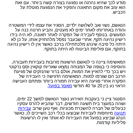
מודע לכך שהיא נהרגה או נפגעה בצורה קשה ביותר. עם זאת
הוא עזב את מקום התאונה והפקיר את הנפגעת מוטלת על
הכביש.
הנאשם, נשוי ואב לשלושה ילדים, הסגיר את עצמו לידי המשטרה
והודה באחריותו לאחר ימים לא מעטים, והביע חרטה כנה על
המעשים. בנוסף לעבירה של הפקרה לאחר תאונה, לא היה בידו
רישיון נהיגה תקף, אחרי שבעבר נפסל מלהחזיק אותו, על כן לא
היתה כל סיבה שינהג מלכתחילה ברכב כאשר אין לו רישיון נהיגה
בתוקף, וגם פוליסת הביטוח לא היתה בתוקף.
המאשימה ציינה כי לנאשם הרשעות מרובות בעבירות תעבורה,
והוסיפה כי בגופה של המנוחה נמצאו שאריות קוקאין וסם נרקוטי
ויש בכך כדי להאיץ את המוות, אולם ברור שהנזקים של פגיעת
הרכב הם שגרמו למוות. המאשימה הדגישה כי העבירה של
הפקרה אחרי פגיעה היא עבירה חמורה ביותר ומתחם הענישה
הראוי נע בין 20 עד 40 חודשי
מאסר בפועל
.
הסנגור ציין כי בעקבות האירוע נעצר הנאשם למשך 22 ימים,
ושהה במעצר בית תשעה חודשים, דבר שהביא להרס עסקיו
כבעלים של חברה להשכרת מכוניות. ואף טען שרוב
עבירות
תנועה
מיוחסות לעבירות שבוצעו בכלי רכב השייכים לו, כאשר
הנהג שביצע בפועל את העבירות לא אותר ואין לו הרשעות
פליליות קודמות.