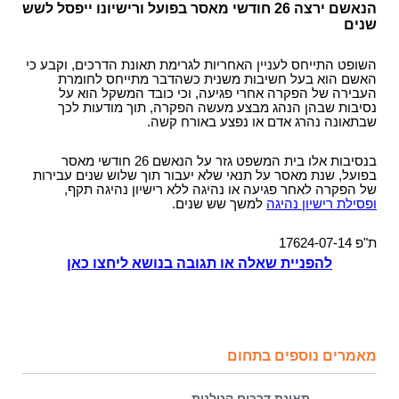
הנאשם ירצה 26 חודשי מאסר בפועל ורישיונו ייפסל לשש
שנים
השופט התייחס לעניין האחריות לגרימת תאונת הדרכים, וקבע כי
האשם הוא בעל חשיבות משנית כשהדבר מתייחס לחומרת
העבירה של הפקרה אחרי פגיעה, וכי כובד המשקל הוא על
נסיבות שבהן הנהג מבצע מעשה הפקרה, תוך מודעות לכך
שבתאונה נהרג אדם או נפצע באורח קשה.
בנסיבות אלו בית המשפט גזר על הנאשם 26 חודשי מאסר
בפועל, שנת מאסר על תנאי שלא יעבור תוך שלוש שנים עבירות
של הפקרה לאחר פגיעה או נהיגה ללא רישיון נהיגה תקף,
ופסילת רישיון נהיגה
למשך שש שנים.
ת"פ 17624-07-14
להפניית שאלה או תגובה בנושא ליחצו כאן
מאמרים נוספים בתחום
תאונת דרכים קטלנית