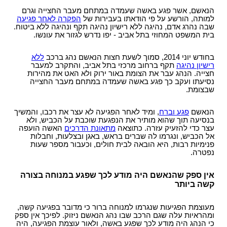
הנאשם, אשר פגע באשה שעמדה במתחם מעבר החצייה וגרם
למותה, הורשע על פי הודאתו בעבירות של
הפקרה לאחר פגיעה
שבה נהרג אדם, נהיגה ללא רישיון נהיגה תקף ונהיגה ללא ביטוח.
בית המשפט המחוזי בתל אביב - יפו נדרש לגזור את עונשו.
בחודש יוני 2014, סמוך לשעת חצות הנאשם נהג ברכב
ללא
רישיון נהיגה
תקף ברחוב מרכזי בתל אביב, והתקרב למעבר
חצייה. הנהג עבר את הצומת באור ירוק ולא האט את מהירות
נסיעתו ועקב כך פגע באשה שעמדה במתחם מעבר החצייה
שבצומת.
הנאשם
פגע וברח
, ומיד לאחר הפגיעה לא עצר את רכבו, והמשיך
בנסיעה תוך שהוא מותיר את הנפגעת שוכבת על הכביש, ולא
עצר כדי להזעיק עזרה. כתוצאה
מתאונת הדרכים
האשה הועפה
אל הכביש, ונגרמו לה שברים בראש, באגן ובצלעות, וחבלות
פנימיות רבות, היא הובאה לבית חולים, וכעבור מספר שעות
נפטרה.
אין ספק שהנאשם היה מודע לכך שפגע במנוחה בצורה
קשה ביותר
מעוצמת הפגיעות שנגרמו למנוחה ברור כי מדובר בפגיעה קשה,
ומהראיות עלה שגם הרכב שבו נהג הנאשם ניזוק. לפיכך אין ספק
כי הנהג היה מודע לכך שפגע באשה, ולאור עוצמת הפגיעה, היה