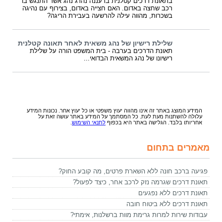
בתאונת דרכים קטלנית ברעננה נהרג נהג אשר התנגש בו
רכב שחצה באדום. האם חצייה באדום, בצירוף עם נהיגה
בשכרות, מהווה עילה להרשעה בעבירת הריגה?
שלילת רישיון של נהג משאית לאחר תאונה קטלנית
תאונת הדרכים בערבה - בית המשפט הורה על שלילת
רישיונו של נהג המשאית הבדואי...
המידע המוצג באתר זה אינו מהווה יעוץ משפטי או כל יעוץ אחר. נכונות המידע
עלולה להשתנות מעת לעת. כל המסתמך על המידע באתר עושה זאת על
אחריותו בלבד. הגלישה באתר היא בכפוף
לתנאי השימוש
.
מאמרים בתחום
פגיעה ברכב חונה ללא השארת פרטים, מה קובע החוק?
תאונת דרכים שגרמה נזק לרכב אחר, כיצד לפעול?
תאונת דרכים ללא נפגעים
תאונת דרכים ללא ביטוח חובה
עבודות שירות למרות גרימת מוות ברשלנות, אימתי?