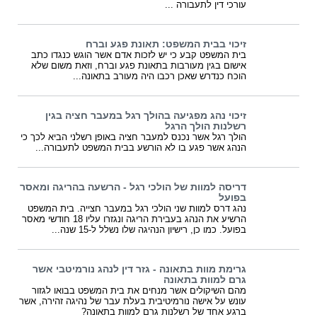
עורכי דין לתעבורה ...
זיכוי בבית המשפט: תאונת פגע וברח
בית המשפט קבע כי יש לזכות אדם אשר הוגש כנגדו כתב
אישום בגין מעורבות בתאונת פגע וברח, וזאת משום שלא
הוכח כנדרש שאכן רכבו היה מעורב בתאונה...
זיכוי נהג מפגיעה בהולך רגל במעבר חציה בגין
רשלנות הולך הרגל
הולך רגל אשר נכנס למעבר חציה באופן רשלני הביא לכך כי
הנהג אשר פגע בו לא הורשע בבית המשפט לתעבורה...
דריסה למוות של הולכי רגל - הרשעה בהריגה ומאסר
בפועל
נהג דרס למוות שני הולכי רגל במעבר חצייה. בית המשפט
הרשיע את הנהג בעבירת הריגה ונגזרו עליו 18 חודשי מאסר
בפועל. כמו כן, רישיון הנהיגה שלו נשלל ל-15 שנה...
גרימת מוות בתאונה - גזר דין לנהג נורמיטבי אשר
גרם למוות בתאונה
מהם השיקולים אשר מנחים את בית המשפט בבואו לגזור
עונש על אישה נורמיטיבית בעלת עבר של נהיגה זהירה, אשר
ברגע אחד של רשלנות גרם למוות בתאונה?