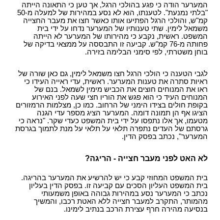
המערער הודה כי פגע בהולכי הרגל, אך טען כי ה
תאונ
ה הייתה
"בלתי נמנעת". לטענתו, הוא לא נסע במהירות של למעלה מ-50
קמ"ש, והולכי הרגל הפתיעו אותו כאשר חצו את מעבר החצייה
משמאל לימין. שתי טענותיו של המערער נדחו על ידי בית
המשפט. ראשית, נקבע כי מהירותו של המערער לא הייתה
פחותה מ-76 קמ"ש. קביעה זו התבססה על ממצאי
בדיקה
של
בוחן משטרתי, לפי סימני הבלימה בזירה.
לגבי הטענה כי הולכי הרגל חצו משמאל לימין, גם כאן שורה של
ראיות סתרה את טענות המערער. ראשית, עדי ראייה העידו כי
ראו את המנוחים חוצים את הכביש מימין לשמאל. בנם של
המנוחים העיד כי הוא פגש את הוריו חצי שעה לפני האירוע
בקופת חולים בצידו הימני של הרחוב. כמו כן, מצלמות הרמזורים
הציגו אף הן תמונה דומה. המערער הציג מספר עדי הגנה
מטעמו, אך אלו נתפסו על ידי בית המשפט כעדי שקר. "נראה כי
גרסתם של העדים נתפרה תלאי על תלאי על מנת לתמוך בגרסת
המערער", נכתב בפסק הדין.
לא האט לפני מעבר חצייה - הריגה?
בית המשפט המחוזי קבע כי יש להרשיע את המערער בהריגה.
בית המשפט העליון הסכים עם קביעה זו. בפסק הדין בעליון
נכתב כי המערער נסע במהירות גבוהה באופן משמעותי
מהמותר, התקרב למעבר חצייה ללא האטת רכבו, והמשיך
בנסיעה מהירה חרף עצירת הרכב בנתיב לימינו.