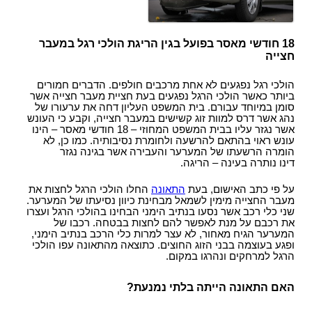
18 חודשי מאסר בפועל בגין הריגת הולכי רגל במעבר
חצייה
הולכי רגל נפגעים לא אחת מרכבים חולפים. הדברים חמורים
ביותר כאשר הולכי הרגל נפגעים בעת חציית מעבר חצייה אשר
סומן במיוחד עבורם. בית המשפט העליון דחה את ערעורו של
נהג אשר דרס למוות זוג קשישים במעבר חצייה, וקבע כי העונש
אשר נגזר עליו בבית המשפט המחוזי – 18 חודשי מאסר – הינו
עונש ראוי בהתאם להרשעה ולחומרת נסיבותיה. כמו כן, לא
הומרה הרשעתו של המערער והעבירה אשר בגינה נגזר
דינו נותרה בעינה – הריגה.
על פי כתב האישום, בעת
ה
תאונ
ה
החלו הולכי הרגל לחצות את
מעבר החצייה מימין לשמאל מבחינת כיוון נסיעתו של המערער.
שני כלי רכב אשר נסעו בנתיב הימני הבחינו בהולכי הרגל ועצרו
את רכבם על מנת לאפשר להם לחצות בבטחה. רכבו של
המערער הגיח מאחור, לא עצר למרות כלי הרכב בנתיב הימני,
ופגע בעוצמה בבני הזוג החוצים. כתוצאה מה
תאונ
ה עפו הולכי
הרגל למרחקים ונהרגו במקום.
האם ה
תאונ
ה הייתה בלתי נמנעת?