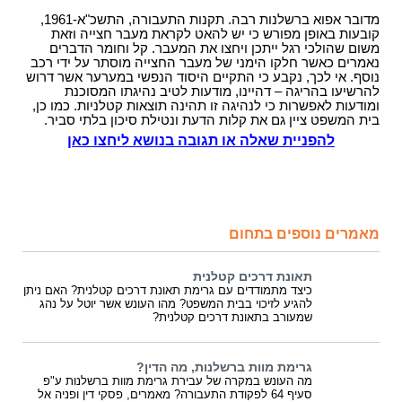
מדובר אפוא ברשלנות רבה. תקנות התעבורה, התשכ"א-1961,
קובעות באופן מפורש כי יש להאט לקראת מעבר חצייה וזאת
משום שהולכי רגל ייתכן ויחצו את המעבר. קל וחומר הדברים
נאמרים כאשר חלקו הימני של מעבר החצייה מוסתר על ידי רכב
נוסף. אי לכך, נקבע כי התקיים היסוד הנפשי במערער אשר דרוש
להרשיעו בהריגה – דהיינו, מודעות לטיב נהיגתו המסוכנת
ומודעות לאפשרות כי לנהיגה זו תהינה תוצאות קטלניות. כמו כן,
בית המשפט ציין גם את קלות הדעת ונטילת סיכון בלתי סביר.
להפניית שאלה או תגובה בנושא ליחצו כאן
מאמרים נוספים בתחום
תאונת דרכים קטלנית
כיצד מתמודדים עם גרימת תאונת דרכים קטלנית? האם ניתן
להגיע לזיכוי בבית המשפט? מהו העונש אשר יוטל על נהג
שמעורב בתאונת דרכים קטלנית?
גרימת מוות ברשלנות, מה הדין?
מה העונש במקרה של עבירת גרימת מוות ברשלנות ע"פ
סעיף 64 לפקודת התעבורה? מאמרים, פסקי דין ופניה אל