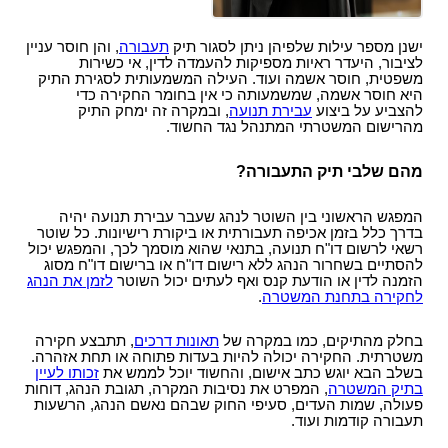
ישנן מספר עילות שלפיהן ניתן לסגור תיק
תעבורה
, והן חוסר עניין
לציבור, היעדר ראיות מספיקות להעמדה לדין, אי כשירות
משפטית, חוסר אשמה ועוד. העילה המשמעותית לסגירת התיק
היא חוסר אשמה, שמשמעותה כי אין בחומר החקירה כדי
להצביע על ביצוע
עבירת תנועה
, ובמקרה זה ימחק התיק
מהרישום המשטרתי המתנהל נגד החשוד.
מהם שלבי תיק התעבורה?
המפגש הראשוני בין השוטר לנהג שעבר עבירת תנועה יהיה
בדרך כלל בזמן אכיפה תעבורתית או ביקורת רישיונות. כל שוטר
רשאי לרשום דו"ח תנועה, בתנאי שהוא מוסמך לכך, והמפגש יכול
להסתיים בשחרור הנהג ללא רישום דו"ח או ברישום דו"ח מסוג
הזמנה לדין או הודעת קנס ואף לעתים יכול השוטר
לזמן את הנהג
לחקירה בתחנת המשטרה
.
בחלק מהתיקים, כמו במקרה של
תאונות דרכים
, תתבצע חקירה
משטרתית. החקירה יכולה להיות בעדות פתוחה או תחת אזהרה.
בשלב הבא יוגש כתב אישום, והחשוד יוכל לממש את
זכותו לעיין
בתיק המשטרה
, המפרט את נסיבות המקרה, תגובת הנהג, דוחות
פעולה, שמות העדים, סעיפי החוק שבהם נאשם הנהג, הרשעות
תעבורה קודמות ועוד.