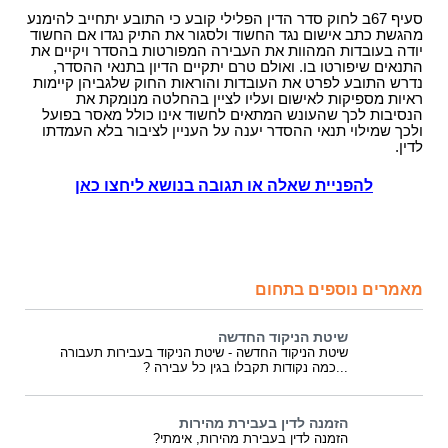
סעיף 67ב לחוק סדר הדין הפלילי קובע כי התובע יתחייב להימנע
מהגשת כתב אישום נגד החשוד ולסגור את התיק נגדו אם החשוד
יודה בעובדות המהוות את העבירה המפורטות בהסדר ויקיים את
התנאים שיפורטו בו.
ואולם טרם יתקיים הדיון בתנאי ההסדר,
נדרש התובע לפרט את העובדות והוראות החוק שלגביהן קיימות
ראיות מספיקות לאישום ועליו לציין בהחלטה מנומקת את
הנסיבות לכך שהעונש המתאים לחשוד אינו כולל מאסר בפועל
ולכך שמילוי תנאי ההסדר יענה על העניין לציבור בלא העמדתו
לדין.
להפניית שאלה או תגובה בנושא ליחצו כאן
מאמרים נוספים בתחום
שיטת הניקוד החדשה
שיטת הניקוד החדשה - שיטת הניקוד בעבירות תעבורה
...כמה נקודות תקבלו בגין כל עבירה ?
הזמנה לדין בעבירת מהירות
הזמנה לדין בעבירת מהירות, אימתי?