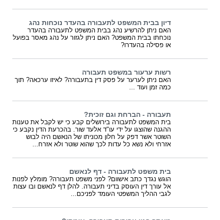
דיון בבית המשפט לתעבורה בהעדר נוכחות נהג
האם ניתן להרשיע נהג בבית המשפט לתעבורה בהעדר
נוכחתו בבית המשפט? האם ניתן לגזור על נהג מאסר בפועל
או פסילה בהעדרו?
רשות ערעור במשפט תעבורה
האם ניתן לערער על פסק דין בתעבורה? לאיזו ערכאה? תוך
כמה זמן ועוד ...
תעבורה - הברחת וגם זוכית?
בית המשפט לתעבורה בירושלים קבע כי יש לקבל את טענות
ההגנה שהוצגו על ידי עו"ד אלעד שור. בהכרעת הדין נקבע כי
השוטר אשר דפק על חלון מכוניתו של הנאשם היה לבוש
אזרחי ולא נשא כל עדות לכך שהוא שוטר ולא אזרח...
בית משפט לתעבורה - דף לנאשם
הוגש נגדך כתב אישוום? לפני משפט תעבורה? מומלץ לפנות
אל עורך דין העוסק בדיני תעבורה. להלן דף לנאשם ובו עצות
לגבי ההליך המשפטי העומד לפניכם...