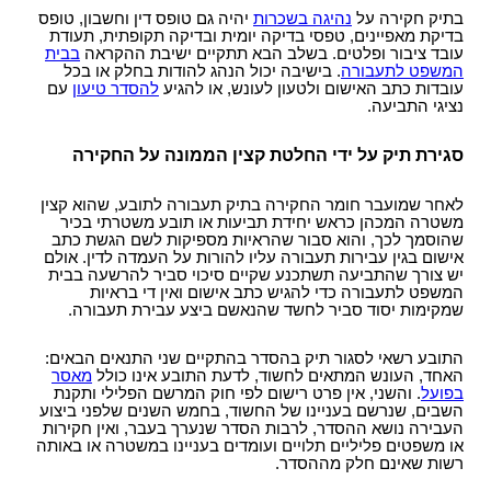
בתיק חקירה על
נהיגה בשכרות
יהיה גם טופס דין וחשבון, טופס
בדיקת מאפיינים, טפסי בדיקה יומית ובדיקה תקופתית, תעודת
עובד ציבור ופלטים. בשלב הבא תתקיים ישיבת ההקראה
בבית
המשפט לתעבורה
. בישיבה יכול הנהג להודות בחלק או בכל
עובדות כתב האישום ולטעון לעונש, או להגיע
להסדר טיעון
עם
נציגי התביעה.
סגירת תיק על ידי החלטת קצין הממונה על החקירה
לאחר שמועבר חומר החקירה בתיק תעבורה לתובע, שהוא קצין
משטרה המכהן כראש יחידת תביעות או תובע משטרתי בכיר
שהוסמך לכך, והוא סבור שהראיות מספיקות לשם הגשת כתב
אישום בגין עבירות תעבורה עליו להורות על העמדה לדין. אולם
יש צורך שהתביעה תשתכנע שקיים סיכוי סביר להרשעה בבית
המשפט לתעבורה כדי להגיש כתב אישום ואין די בראיות
שמקימות יסוד סביר לחשד שהנאשם ביצע עבירת תעבורה.
התובע רשאי לסגור תיק בהסדר בהתקיים שני התנאים הבאים:
האחד, העונש המתאים לחשוד, לדעת התובע אינו כולל
מאסר
בפועל
. והשני, אין פרט רישום לפי חוק המרשם הפלילי ותקנת
השבים, שנרשם בעניינו של החשוד, בחמש השנים שלפני ביצוע
העבירה נושא ההסדר, לרבות הסדר שנערך בעבר, ואין חקירות
או משפטים פליליים תלויים ועומדים בעניינו במשטרה או באותה
רשות שאינם חלק מההסדר.