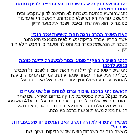
נהג הורשע בגין נהיגה בשכרות ולא התייצב לדיון מחמת
מוות במשפחה
נהג שהורשע בנהיגה בשכרות לא התייצב לדיון שנקבע, ובית
המשפט גזר את העונש שלא בנוכחותו. הנאשם הגיש ערעור
בטענה כי הוא היה שרוי באבל, ושכח את מועד הדיון.
האם האשה ההרה נהגה תחת השפעת אלכוהול?
אשה בהריון עברה בדיקת ינשוף לפיה נמצא כי היא נהגה
בשכרות. הנאשמת כפרה במיוחס לה וטענה כי המכשיר לא היה
תקין.
הנהג השיכור הפקיר פצוע ומסר למשטרה ידיעה כוזבת
בנוגע לרכבו
נהג שיכור פגע בהולך רגל והותיר את הפצוע לשכב על הכביש,
מבלי להזעיק עזרה. לאחר שנגזר עונשו, המדינה ערערה וביקשה
להחמיר עם העונש ולהוסיף עוד חודשים של מאסר בפועל.
הנאשם נהג ברכבו שיכור וגרם למותם של שני צעירים
צעיר כבן 32 בילה בפסטיבל מוזיקה בדרום הארץ , שם שתה
כמות רבה של אלכוהול. בדרך חזרה הביתה על כביש 40 הוא פגע
ברכב שנסע מולו והסיט אותו לעבר הנתיב הנגדי, באותו רגע
הגיעה ממול משאית ופגעה ברכב בעוצמה.
מכשיר הינשוף לא היה תקין, האם הנאשם יורשע בעבירות
שכרות?
לנאשם בנהיגה בשכרות בוצעו שלוש בדיקות ינשוף. שתי