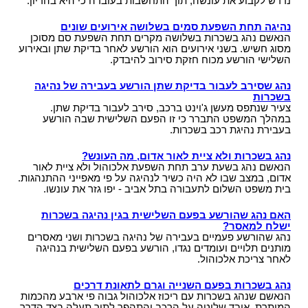
נדרש לקבוע את עונשה, תוך התחשבות בעובדה כי היא בהריון.
נהיגה תחת השפעת סמים בשלושה אירועים שונים
הנאשם נהג בשכרות בשלושה מקרים תחת השפעת סם מסוכן
מסוג חשיש. בשני אירועים הוא הורשע לאחר בדיקת שתן ובאירוע
השלישי הורשע מכוח חזקת סירוב להיבדק.
נהג שסירב לעבור בדיקת שתן הורשע בעבירה של נהיגה
בשכרות
צעיר שנתפס מעשן ג'וינט ברכב, סירב לעבור בדיקת שתן.
במהלך המשפט התברר כי זו הפעם השלישית שבה הורשע
בעבירת נהיגת רכב בשכרות.
נהג בשכרות ולא ציית לאור אדום, מה העונש?
הנאשם נהג בשעת ערב תחת השפעת אלכוהול ולא ציית לאור
אדום, במצב שבו לא היה כשיר לנהיגה על פי מאפייני ההתנהגות.
בית משפט השלום לתעבורה בתל אביב - יפו גזר את עונשו.
האם נהג שהורשע בפעם השלישית בגין נהיגה בשכרות
ישלח למאסר?
נהג שהורשע פעמיים בעבירה של נהיגה בשכרות ושני מאסרים
מותנים תלויים ועומדים נגדו, הורשע בפעם השלישית בנהיגה
לאחר צריכת אלכוהול.
נהג בשכרות בפעם השנייה וגרם לתאונת דרכים
הנאשם שנהג בשכרות עם ריכוז אלכוהול גבוה פי ארבע מהכמות
המותרת, איבד שליטה על הרכב והתהפך לתוך תעלה בצד הדרך.