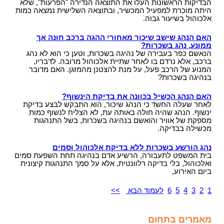
הבדיקות הראשונות העלו את התוצאה הנדירה "הפרעות", שלא
היתה מוכרת למפעיל המכשיר, ובתוצאה השלישית נמצאה כמות
אלכוהול בשיעור גבוה.
האם הנהג שישב שיכור מאחורי ההגה ברכב חונה אך
ממונע, נהג בשכרות?
הנאשם כפר בעבירה של נהיגה בשכרות, וטען כי הוא לא נהג
ברכב, אלא נרדם בו לאחר שתיית אלכוהול מרובה. לדבריו,
המנוע של הרכב פעל, על מנת להצטנן מהמזגן. האם מדובר
בנהיגה בשכרות?
האם הנהג הכשיל בכוונה את בדיקת הינשוף?
לאחר שעלה החשד כי הנהג שיכור, הוא התבקש לבצע בדיקת
ינשוף. הנהג שהיה חולה באותה עת, לא הצליח לנשוף כמות
מספקת של אוויר והואשם בנהיגה בשכרות, בשל התנהגות
מכשילה בבדיקה.
נהג הורשע בשכרות ללא בדיקת אלכוהול וסמים
בית המשפט לתעבורה, הרשיע אדם בנהיגה תחת השפעת סמים
ואלכוהול, בלי בדיקה רלוונטית, אלא על סמך התנהגות קיצונית
ביום האירוע,
1
2
3
4
5
6
לעמוד הבא
>>
מאמרים בתחום