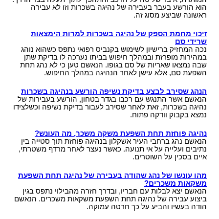
הוא הורשע בעבר בעבירה של נהיגה בשכרות וזו לא עבירה
ראשונה שביצע מסוג זה.
זיכוי מחמת הספק של נהיגה בשכרות למרות הימצאות
שרידי סם
נכה המחזיק ברישיון לשימוש בקנביס רפואי נתפס כשהוא נוהג
במהירות מופרזת ובמהלך חיפוש בביתו נערכה לו בדיקת שתן
שבה נמצאו שאריות של סם בגופו. הנאשם טען כי לא נהג תחת
השפעת סם, אלא עישן לאחר הנהיגה במהלך החיפוש.
הנהג שסירב לבצע בדיקת נשיפה הורשע בנהיגה בשכרות
הנאשם אשר התנגש עם רכבו בגדר בטחון, הורשע בעבירות של
נהיגה בשכרות, זאת לאחר שסירב לעבור בדיקת נשיפה וכשלצידו
נמצא בקבוק וודקה פתוח.
נהיגה פוחזת תחת השפעת משקה משכר, מה העונש?
הנאשם נהג ברחבי העיר אשקלון בנהיגה פוחזת תוך סטייה בין
נתיבים ועלייה על אי תנועה. כאשר נעצר לאחר מרדף משטרתי,
איים בסכין על השוטרים.
מהו עונשו של נהג שהודה בעבירה של נהיגה תחת השפעת
משקאות משכרים?
הנאשם יצא לבלות עם חבריו, ובדרך חזרה מהבילוי נתפס בגין
ביצוע עבירה של נהיגה תחת השפעת משקאות משכרים. הנאשם
הודה בעשיו והביע על כך חרטה עמוקה.