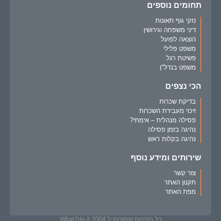
תחומים נוספים
נזקי גוף תאונות
דיני משפחה וגירושין
הוצאה לפועל
משפט פלילי
פשיטת רגל
משפט בנדל"ן
הכי נצפים
בדיקת שכרות
זיכוי מעבירת השכרות
פסילה מנהלית – אימתי?
נהיגה בזמן פסילה
נהיגה בקלות ראש
שירותים ומידע נוסף
צור קשר
תקנון האתר
מפת האתר
כל הזכויות שמורות ל What2do.il 2004