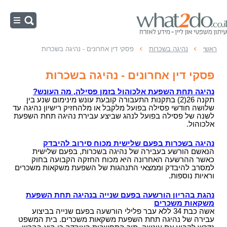
ראשי
ראשי
נהיגה בשכרות
פסקי דין אחרונים - נהיגה בשכרות
נהיגה בשכרות
פסקי דין אחרונים - נהיגה בשכרות
מהירות מופרזת
נהיגה תחת השפעת אלכוהול בזמן פסילה, מה העונש?
תקנה 26(2) בתקנות התעבורה קובעת עונש מינימום שנע בין
תאונות דרכים
שלושה חודשי פסילה בפועל מלקבל או מלהחזיק רישיון נהיגה עד
לשנה של פסילה בפועל לנהג שביצע עבירת נהיגה תחת השפעת
משפט תעבורה
אלכוהול.
עבירות תנועה
נהיגה בשכרות בפעם שלישית מכוח סירוב להיבדק
הנאשם הורשע בעבירה של נהיגה בשכרות, בפעם שלישית
כאשר ההרשעה האחרונה היא מכוח החזקה הקבועה בחוק
למסרב להיבדק וממצאי התנהגות של השפעת משקאות משכרים
וראיות נוספות.
נהגת בהריון הורשעה בפעם שנייה בנהיגה תחת השפעת
משקאות משכרים
אשה כבת 34 ללא עבר פלילי הורשעה בפעם שנייה בביצוע
עבירה של נהיגה תחת השפעת משקאות משכרים. בית המשפט