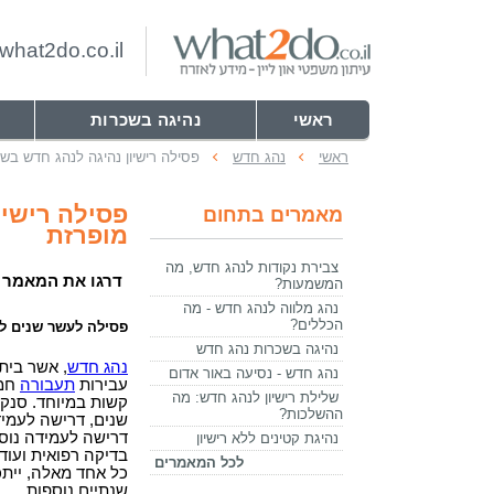
hat2do.co.il
ראשי
נהיגה בשכרות
ראשי
נהג חדש
פסילה רישיון נהיגה לנהג חדש בש
פסילה רישיו
מאמרים בתחום
מופרזת
צבירת נקודות לנהג חדש, מה
דרגו את המאמר
המשמעות?
נהג מלווה לנהג חדש - מה
הכללים?
פסילה לעשר שנים ל
נהיגה בשכרות נהג חדש
נהג חדש
, אשר בית
נהג חדש - נסיעה באור אדום
עבירות
תעבורה
חמו
שלילת רישיון לנהג חדש: מה
קשות במיוחד. סנקצ
ההשלכות?
שנים, דרישה לעמי
דרישה לעמידה נוספ
נהיגת קטינים ללא רישיון
בדיקה רפואית ועוד.
לכל המאמרים
כל אחד מאלה, ייתכ
שנתיים נוספות.