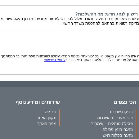
רישיון לנהג חדש: מה ההשלכות?
 שהורשע בעבירת תנועה חמורה עלול להידרש לעמוד מחדש במבחן נהיגה עיוני ומע
בדיקה רפואית בהתאם להחלטת משרד הרישוי.
אינו מהווה יעוץ משפטי או כל יעוץ אחר. נכונות המידע עלולה להשתנות מעת לעת. כל המסתמך
זאת על אחריותו בלבד. הגלישה באתר היא בכפוף
לתנאי השימוש
.
הכי נצפים
שירותים ומידע נוסף
בדיקת שכרות
צור קשר
זיכוי מעבירת השכרות
תקנון האתר
פסילה מנהלית – אימתי?
מפת האתר
נהיגה בזמן פסילה
נהיגה בקלות ראש