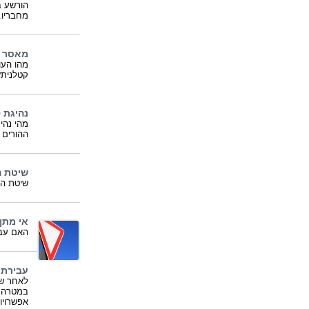
הורשע ב
מחבריו.
מאסר ב
מהו העו
קטלנית
נהיגת ק
מהי נהי
ההורים 
שיטת ה
שיטת הנ
אי מתן
האם עבי
עבירת 
לאחר שב
במטרה ל
אפשרויו