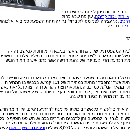
ות המדוברות ניתן למנות שימוש ברכב
אי מתן
זכות קדימה
, עקיפה שלא כחוק,
רכים
, אי עצירה לפני מסילת ברזל, נהיגה תחת השפעת סמים או אלכוהול
רזת
וכדומה.
 לבית המשפט תיק של
נהג חדש
אשר במסגרתו מיוחסת לנאשם נהיגה
 של יותר ממאה קמ"ש ביחס למהירות המותרת". במילים אלו בחר השופט,
 את הכרעת הדין בעניינה של נהגת חדשה אשר כתב אישום חמור הוגש
ניינה של הנהגת נעשה שלא במעמדה, וזאת לאחר שהאחרונה לא הופיעה לב
המשפט. מדובר בנהגת אשר "נתפסה" נוהגת במהירות של 191 קמ"ש, בכביש בו המהירות
ר ממאה קמ"ש. כמו כן, הנהגת אף חצתה קו הפרדה רצוף, וכל זאת כאשר
נהגת חדשה. זאת ועוד, למרות הוותק הקצר ביותר שיש לנאשמת על הכביש
ר עבירת מהירות בגינה הורשעה.
 הוא חייב לעשות כל אשר ביכולתו על מנת להרתיע נהגים, קל וחומר חדשי
 תנועה כה חמורות.
מהירות מופרזת
, במדדים המדוברים בכתב אישום זה,
 הן לנהג, הן לנוסעים והן לרכבים האחרים בכביש. השופט הוסיף כי כל
תן יהיה להציג בפני בית המשפט לא תוכל למנוע פסילה ארוכת שנים.
ר על הנאשמת עונש קנס של 3,000 שקלים
ו
פסילת רישיון
נהיגה
לעשר