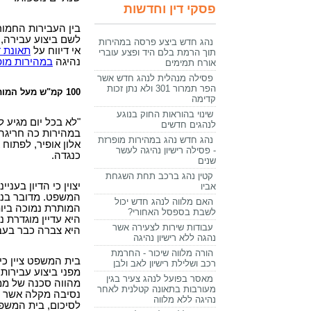
פסקי דין וחדשות
בין העבירות החמור
לשם ביצוע עבירה,
נהג חדש ביצע פרסה במהירות
אי דיווח על
תאונ
ת ד
תוך הרמת בלם היד ופצע עוברי
נהיגה
ב
מהירות מופ
אורח תמימים
פסילה מנהלית לנהג חדש אשר
הפר תמרור 301 ולא נתן זכות
100 קמ"ש מעל המותר
קדימה
שינוי בהוראות החוק בנוגע
"לא בכל יום מגיע
לנהגים חדשים
במהירות כה חריגה
נהג חדש נהג במהירות מופרזת
אלון אופיר, לפתוח
- פסילה רישיון נהיגה לעשר
כנגדה.
שנים
קטין נהג ברכב תחת השגחת
יצוין כי הדיון בע
אביו
האם מלווה לנהג חדש יכול
המותרת נמוכה ביות
לשבת בספסל האחורי?
היא עדיין מוגדרת 
עבודות שירות לצעירה אשר
היא צברה כבר בעב
נהגה ללא רישיון נהיגה
הורה מלווה שיכור - החרמת
בית המשפט ציין כי
רכב ושלילת רישיון לאב ולבן
מפני ביצוע עבירות
מאסר בפועל לנהג צעיר בגין
מהווה סכנה של ממש
מעורבות בתאונה קטלנית לאחר
נסיבה מקלה אשר ני
נהיגה ללא מלווה
לסיכום, בית המשפט גז