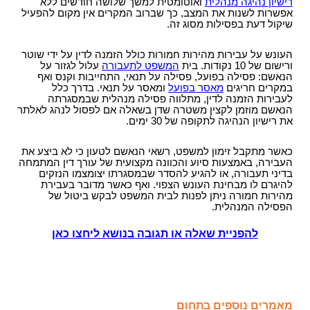
רישיון נהיגה מנהלית
ואוטומטית למשך שלושה חודשים ללא
אפשרות לשנות את המצב, כך שברוב המקרים אין מקום להפעיל
שיקול דעת בפסילות מסוג זה.
העונש על עבירות מהירות חמורות כולל הזמנה לדין על ידי שוטר
ורישום של 10 נקודות. בית
המשפט לתעבורה
עלול לגזור על
הנאשם: פסילה בפועל, פסילה על תנאי, התחייבות וקנס ואף
במקרים חריגים
מאסר בפועל
ומאסר על תנאי. בדרך כלל
לעבירות הזמנה לדין, מתלווה פסילה מנהלית שבמסגרתה
הנאשם מוזמן לקצין משטרה שדן בשאלה אם לפסול לנהג לאלתר
את רישיון הנהיגה לתקופה של 30 ימים.
כאשר מתקבל זימון למשפט, רשאי הנאשם לטעון כי לא ביצע את
העבירה, באמצעות סיוע והכוונה מקצועית של עורך דין המתמחה
בדיני תעבורה, או להגיע להסדר שבמסגרתו יצומצמו הנזקים
להיגרם לו מבחינת העונש הצפוי. ואף כאשר מדובר בעבירת
מהירות חמורה ניתן לפנות לבית המשפט לבקש ביטול של
הפסילה המנהלית.
להפניית שאלה או תגובה בנושא ליחצו כאן
מאמרים נוספים בתחום