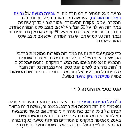
נהיגה מעל המהירות המותרת מהווה
עבירת תנועה
של
נהיגה
במהירות מופרזת
, שעונשה תלוי בגובה המהירות ונסיבות
המקרה. על פי פקודת התעבורה, אסור לנהוג בדרך עירונית
במהירות העולה על 50 קמ”ש אלא אם מוצב שלט המורה אחרת,
ובדרך בין עירונית אסור לנהוג מעל 80 קמ”ש אם אין גדר הפרדה
ובמהירות 90 קמ”ש אם יש גדר הפרדה, אלא אם מוצב שלט
המורה אחרת.
כדי לאכוף עבירות נהיגה במהירות מופרזת ממוקמות ברחבי
הכבישים בארץ מצלמות מהירות חדישות, ומוצבים שוטרים
המבצעים אכיפה באמצעות מכשור מתקדם. נהגים שמקבלים
דו"חות, נדרשים לשלם קנס כספי ואף נצברות נקודות חובה
שעתידות ליצור בעיה אל מול משרד הרישוי. במהירויות מסוימות
צפויה
פסילת רישיון נהיגה
בפועל.
קנס כספי או הזמנה לדין
דו"ח על מהירות מופרזת
ניתן כאשר הרכב נוהג במהירות מופרזת
ומצלמת מהירות מצלמת את הרכב. במצב זה, נשלח דו"ח בדואר
לביתו של בעל הרכב בגין מהירות מופרזת. וגם כאשר מתבצעת
פעולת אכיפה משטרתית על ידי שוטרי תנועה המשתמשים
באמצעי אכיפה מתקדמים המודדים מהירות נסיעה כגון: דבורה,
מד מהירות לייזר ומולטי נובה. כאשר שוטר תנועה תופס נהג