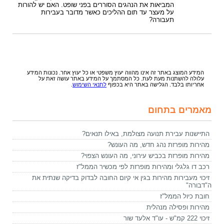
המביאות את הנהגים הסוררים בפני שופט. האם יש להורות
על מעצר עד תום ההליכים כאשר מדובר בעבירות
תעבורה?
המידע המוצג באתר זה אינו מהווה יעוץ משפטי או כל יעוץ אחר. נכונות המידע
עלולה להשתנות מעת לעת. כל המסתמך על המידע באתר עושה זאת על
אחריותו בלבד. הגלישה באתר היא בכפוף
לתנאי השימוש
.
מאמרים בתחום
התיישנות עבירת תנועה מצולמת, באילו תנאים?
מהירות מופרזת נהג חדש, מה העונש?
מהירות מופרזת בכביש עירוני, מה העונש הצפוי?
רכב דו גלגלי ומהירות מופרזת לפי מכשיר הממל"ז
זיכוי מעבירות מהירות בגין אי קיום החובה לבדוק בדיקה שנתית את
ה"דבורה"
חובת כיול הממל"ז
מהירות ופסילה מנהלית
זיכוי 222 קמ"ש - עו"ד אלעד שור