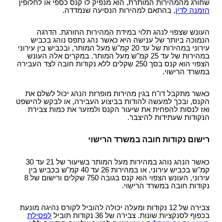
שחורג מהמהירות המותרת, הוא מנפיק לו קנס כספי או לחלופין
הזמנה לדין
, בהתאם למהירות הנסיעה שנמדדה.
העונש שצפוי לנהג תלוי במידת המהירות החורגת. הדרגה
הנמוכה ביותר של ענישה היא כאשר נהג נתפס נוהג בכביש
עירוני במהירות של עד 20 קמ"ש מעל המותר, ובכביש בין עירוני
במהירות של עד 25 קמ"ש מעל המותר. במקרים אלה העונש
הצפוי הוא קנס בסך 250 שקלים ללא נקודות חובה לצד העבירה
במשרד הרישוי.
כאשר מתקבל דו"ח בגין מהירות מופרזת הנהג יכול לשלם את
הקנס, ובכך למעשה להודות בביצוע העבירה, או לבקש להישפט
ואז לנסות להפחית את שיעור הקנס ולמזער את כמות צבירת
הנקודות שעתידות להיצבר.
רישום נקודות חובה במשרד הרישוי
כאשר הנהג נוהג במהירות מעל המותר בשיעור של 21 עד 30
קמ"ש בכביש עירוני, או במהירות 26 עד 40 קמ"ש בכביש בין
עירוני, העונש הצפוי הוא קנס בגובה 750 שקלים ורישום של 8
נקודות חובה במשרד הרישוי.
צבירה של 12 נקודות ומעלה יכולה להוביל לקורס נהיגה מונעת
בכפוף לסנקציות שונות. צבירה של 36 נקודות תוביל
לפסילת