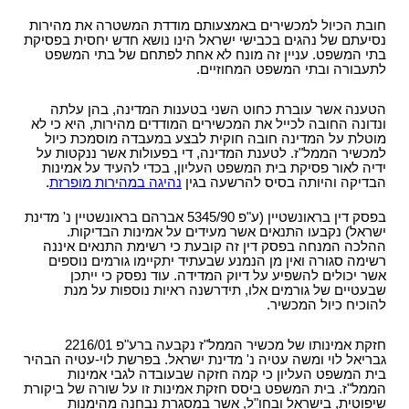
חובת הכיול למכשירים באמצעותם מודדת המשטרה את מהירות
נסיעתם של נהגים בכבישי ישראל הינו נושא חדש יחסית בפסיקת
בתי המשפט. עניין זה מונח לא אחת לפתחם של בתי המשפט
לתעבורה ובתי המשפט המחוזיים.
הטענה אשר עוברת כחוט השני בטענות המדינה, בהן עלתה
ונדונה החובה לכייל את המכשירים המודדים מהירות, היא כי לא
מוטלת על המדינה חובה חוקית לבצע במעבדה מוסמכת כיול
למכשיר הממל"ז. לטענת המדינה, די בפעולות אשר ננקטות על
ידיה לאור פסיקת בית המשפט העליון, בכדי להעיד על אמינות
הבדיקה והיותה בסיס להרשעה בגין
נהיגה ב
מהירות מופרזת
.
בפסק דין בראונשטיין (ע"פ 5345/90 אברהם בראונשטיין נ' מדינת
ישראל) נקבעו התנאים אשר מעידים על אמינות הבדיקות.
ההלכה המנחה בפסק דין זה קובעת כי רשימת התנאים איננה
רשימה סגורה ואין מן הנמנע שבעתיד יתקיימו גורמים נוספים
אשר יכולים להשפיע על דיוק המדידה. עוד נפסק כי ייתכן
שבעטיים של גורמים אלו, תידרשנה ראיות נוספות על מנת
להוכיח כיול המכשיר.
חזקת אמינותו של מכשיר הממל"ז נקבעה ברע"פ 2216/01
גבריאל לוי ומשה עטיה נ' מדינת ישראל. בפרשת לוי-עטיה הבהיר
בית המשפט העליון כי קמה חזקה שבעובדה לגבי אמינות
הממל"ז. בית המשפט ביסס חזקת אמינות זו על שורה של ביקורת
שיפוטית, בישראל ובחו"ל, אשר במסגרת נבחנה מהימנות