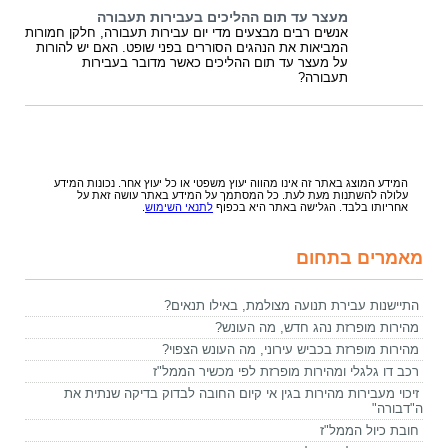
מעצר עד תום ההליכים בעבירות תעבורה
אנשים רבים מבצעים מדי יום עבירות תעבורה, חלקן חמורות
המביאות את הנהגים הסוררים בפני שופט. האם יש להורות
על מעצר עד תום ההליכים כאשר מדובר בעבירות
תעבורה?
המידע המוצג באתר זה אינו מהווה יעוץ משפטי או כל יעוץ אחר. נכונות המידע
עלולה להשתנות מעת לעת. כל המסתמך על המידע באתר עושה זאת על
אחריותו בלבד. הגלישה באתר היא בכפוף
לתנאי השימוש
.
מאמרים בתחום
התיישנות עבירת תנועה מצולמת, באילו תנאים?
מהירות מופרזת נהג חדש, מה העונש?
מהירות מופרזת בכביש עירוני, מה העונש הצפוי?
רכב דו גלגלי ומהירות מופרזת לפי מכשיר הממל"ז
זיכוי מעבירות מהירות בגין אי קיום החובה לבדוק בדיקה שנתית את
ה"דבורה"
חובת כיול הממל"ז