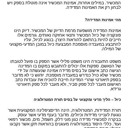
המכשיר. במילים אחרות, אמינות המכשיר אינה מוטלת בספק ויש
לבחון רק את האמינות המדידה.
מהי אמינות המדידה?
אמינות המדידה מושפעת מרמת הדיוק של המכשיר. דיוק הינו
פונקציה של כיול המכשיר ותנאי אחזקה נאותים. גורמים אלו
חייבים להיות בהתאם להוראות היצרן. בנוגע לכיול, עליו
להתבצע במעבדה מוסמכת המבצעת כיול במובן המדעי-מקצועי
של המילה.
משפט התעבורה הינו משפט פלילי אשר הספק בו פועל לטובתו
של הנאשם. ספקות אלו יכולים להתגבש במקום בו המדינה
הגישה כתב אישום על בסיס מדידה אמינה שנעשתה על ידי
מכשיר שלא כויל כנדרש במעבדה מוסמכת. יודגש כי לא מדובר
בספק תיאורטי שהרי המדינה חייבת להוכיח את עובדות כתב
האישום מעבר לכל ספק סביר, ולא מעבר לכל ספק תיאורטי
גרידא.
כיול – הליך מדעי ומקצועי על בסיס תורת המטרולוגיה
תורת המדידות, המטרולוגיה, הינה הדיסציפלינה המקצועית אשר
נוגעת לענייני מדידות וכיולים. מדובר בענף מדעי אשר עוסק
בבקרה למכשירי מדידה כגון מוני דלק, חשמל, מים, מכשור רפואי
ועוד. כללי היסוד במטרולוגיה מעוגנים בהוראות תקן אשר נקבעו