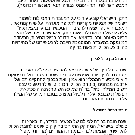
הנדרש מהמכשיר הינו רב יותר וככל שהשפעות האחרות על
המכשיר גדולות יותר - עומס עבודה, תנאי מזג אוויר וכדומה).
התקן הישראלי קובע עוד כי על המעבדות המכיילות לשמור
רשומה של תצפיות מקוריות לתקופה מוגדרת. על פי תקנות אלו,
המעבדה אינה רשאית לרשום – "המכשיר נבדק ונמצא תקין".
עליה לפעול בהתאם לדרישות התקן ולאפשר בדיקה של תהליך
הכיול מאוחר יותר. לדוגמא, אם מדובר בכיול מהירות, התעודה
המונפקת במעבדה המוסמכת חייבת להציג פירוט של מהירויות
בהן בוצע הכיול ותוצאות בדיקה.
ההבדל בין כיול לכיוון
ישנו הבדל בין כיול אשר מתבצע למכשיר הממל"ז במעבדה
מוסמכת, לבין כיוונון שנעשה על ידי השוטר בשטח. הלכה פסוקה
היא כי מכשיר הממל"ז הוא אמין וזאת בכפוף להתקיימותם של
ארבעה מבחנים (ביניהם הכיול והכוונון). יש להדגיש כי עצם
רישום המילה "כיול" בדו"ח שמילא השוטר אינה הופכת את
הפעולות שבוצעו על ידו לכיול מקצוע, במובן המדעי של המילה
על בסיס תורת המדידות.
חובת הכיול בישראל
ישנה חובה ברורה לכיולם של מכשירי מדידה, הן בארץ והן
בעולם. בישראל, המחוקק התייחס בחיקוקים שונים לחובת הכיול.
להלן שתי דוגמאות לכך - בתקנות המודדים (מדידות ומיפוי)