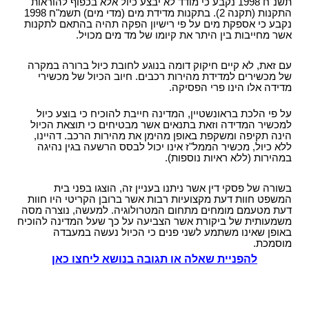
תשנ"ח 1998 נקבע כי מודד לא יבצע כיול אלא בכפוף להוראות
התקנות (תקנה 2). בתקנות מדידת מים (מדי מים) תשמ"ח 1998
נקבע כי אספקת מים על פי רישיון הפקה תהיה בהתאם לתקנות
אשר מחייבות בין היתר את קיומו של מד מים מכויל.
עם זאת, לא קיים חיקוק דומה בנוגע לחובת כיול ברורה במקרה
של מכשירים למדידת מהירות רכבים. חיוב הכיול של מכשירי
מדידה אלו הינו פרי הפסיקה.
על פי הלכת בראונשטיין, המדינה חייבת להוכיח כי בוצע כיול
למכשיר המדידה וזאת בתנאים אשר מבטיחים כי תוצאת הכיול
הינה תקיפה ומשקפת באופן מהימן את מהירות הרכב. דהיינו,
ללא כיול, מכשיר הממל"ז אינו יכול לבסס הרשעה בגין נהיגה
במהירות (ללא ראיות נוספות).
בשורה של פסקי דין אשר ניתנו בעניין זה, הוצגו בפני בית
המשפט חוות דעת מקצועיות רבות אשר ברובן הקריטי היו חוות
דעת מטעמם מומחים מתחום המטרולוגיה. למעשה, נוצרה מסה
משמעותית של ביקורת אשר הצביעה על כך שעל המדינה להוכיח
באופן שאינו משתמע לשני פנים כי הכיול נעשה במעבדה
מוסמכת.
להפניית שאלה או תגובה בנושא ליחצו כאן