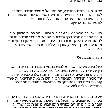
במילון תורת המדידה.
על פי מילון תורת המדידה, אמינותו של מכשיר מדידה תתקבל
לאחר מדידות חוזרות פעם אחר פעם אשר מציגות תוצאות דומות.
חרף העובדה שמכשיר אמין שומר על תכונותיו, אין בכך כדי
לשמש ערובה לדיוקו.
למעשה, רק מכשיר אשר עבר כיול וכוונון יכול להיות מדויק. מילון
תורת המדידה מכיר בכך שתכונותיהם של מכשירי מדידה נוטות
להשתנות עם הזמן. מדובר בתופעה המוגדרת במילון כסחף והיא
מושפעת מעודף שימוש, אופן הפעלת המכשיר, השפעת מזג
האוויר ועוד.
כיצד מתבצע כיול?
כיול הינה פעולה אשר יש לבצע בתנאי מעבדה מוגדרים מראש.
רק על ידי הקפדה על תנאים אלו ניתן לקבוע את הקשר בין
הערכים התואמים את אבות המדידה המקובלות, לבין קריאותיו
של מכשיר המדידה. תוצאות הכיול הינן תוצאות קרדינאליות אשר
קובעות האם ניתן להסתמך על התוצאות המופקות ממכשיר
המדידה - הלכה למעשה.
על פי מילון תורת המדידה, התדירות שיש לבצע כיול חייבת להיות
בפרקי זמן קצובים בין הכיולים התקופתיים, ורוב מכשירי המדידה
עוברים כיולים חוזרים בפרקי הזמן קבועים (וזאת ככל שהדיוק